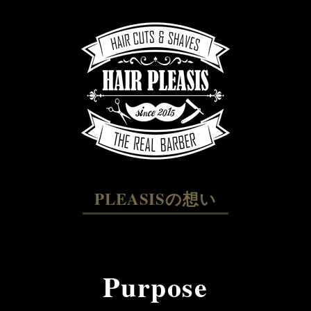
PLEASISの想い
Purpose