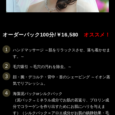
オーダーパック
100分/￥16,580
オススメ！
ハンドマッサージ ～肌をリラックスさせ、落ち着かせま
す。～
毛穴吸引 ～毛穴の汚れを除去。～
顔・腕・デコルテ・背中・首のシェービング ～イオン蒸
気でリフレッシュ。
海藻泥パックorシルクパック
（泥パック→ミネラル成分でお肌の若返り、プロリン成
分でコラーゲンを作り出すためにお肌にハリを与えま
す）（シルクパック＝アロエ成分がお肌の鎮静効果・毛