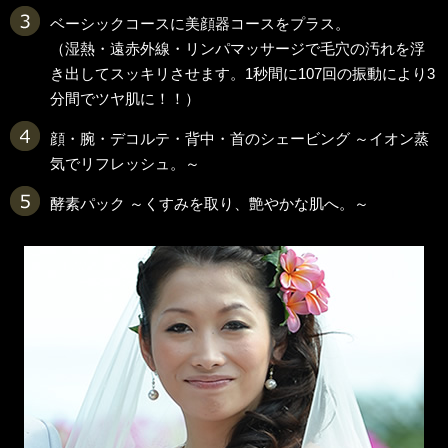
ベーシックコースに美顔器コースをプラス。
（湿熱・遠赤外線・リンパマッサージで毛穴の汚れを浮
き出してスッキリさせます。1秒間に107回の振動により3
分間でツヤ肌に！！）
顔・腕・デコルテ・背中・首のシェービング ～イオン蒸
気でリフレッシュ。～
酵素パック ～くすみを取り、艶やかな肌へ。～